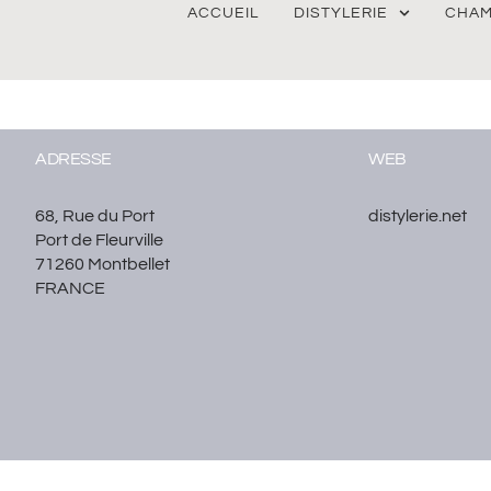
ACCUEIL
DISTYLERIE
CHAM
ADRESSE
WEB
68, Rue du Port
distylerie.net
Port de Fleurville
71260 Montbellet
FRANCE