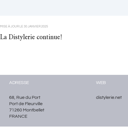
MISE À JOUR LE
30 JANVIER 2025
La Distylerie continue!
ADRESSE
WEB
68, Rue du Port
distylerie.net
Port de Fleurville
71260 Montbellet
FRANCE