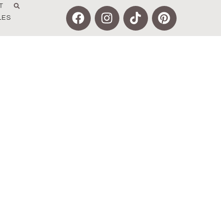
T
LES