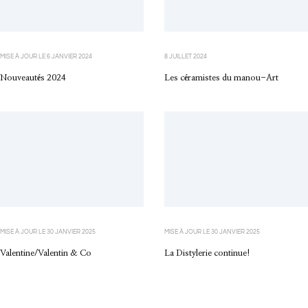
MISE À JOUR LE
6 JANVIER 2024
8 JUILLET 2024
Nouveautés 2024
Les céramistes du manou-Art
MISE À JOUR LE
30 JANVIER 2025
MISE À JOUR LE
30 JANVIER 2025
Valentine/Valentin & Co
La Distylerie continue!