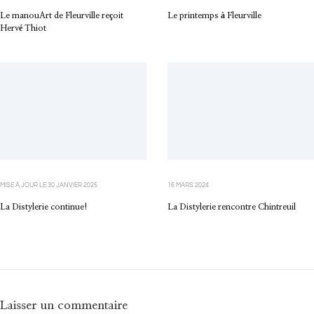
Le manouArt de Fleurville reçoit
Le printemps à Fleurville
Hervé Thiot
MISE À JOUR LE
30 JANVIER 2025
16 MARS 2024
La Distylerie continue!
La Distylerie rencontre Chintreuil
Laisser un commentaire