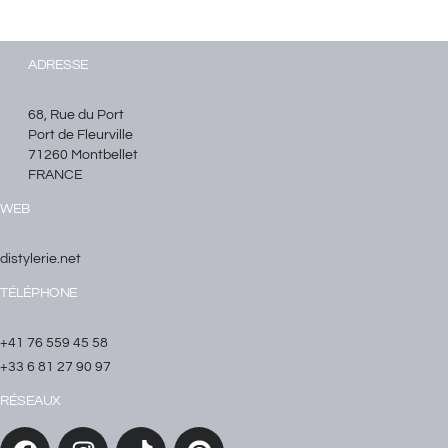
ADRESSE
68, Rue du Port
Port de Fleurville
71260 Montbellet
FRANCE
WEB
distylerie.net
TÉLÉPHONE
+41 76 559 45 58
+33 6 81 27 90 97
RÉSEAUX