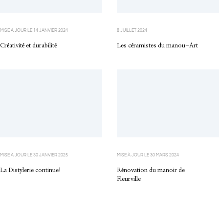
MISE À JOUR LE
14 JANVIER 2024
8 JUILLET 2024
Créativité et durabilité
Les céramistes du manou-Art
MISE À JOUR LE
30 JANVIER 2025
MISE À JOUR LE
30 MARS 2024
La Distylerie continue!
Rénovation du manoir de
Fleurville