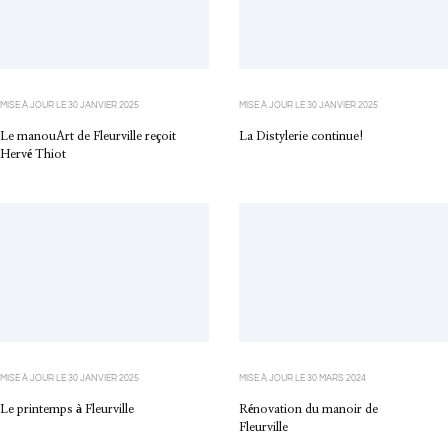
MISE À JOUR LE
30 JANVIER 2025
MISE À JOUR LE
30 JANVIER 2025
Le manouArt de Fleurville reçoit
La Distylerie continue!
Hervé Thiot
MISE À JOUR LE
30 JANVIER 2025
MISE À JOUR LE
30 MARS 2024
Le printemps à Fleurville
Rénovation du manoir de
Fleurville