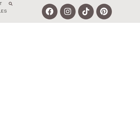
T
LES