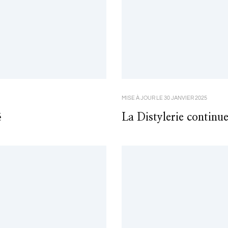
MISE À JOUR LE
30 JANVIER 2025
é
La Distylerie continue