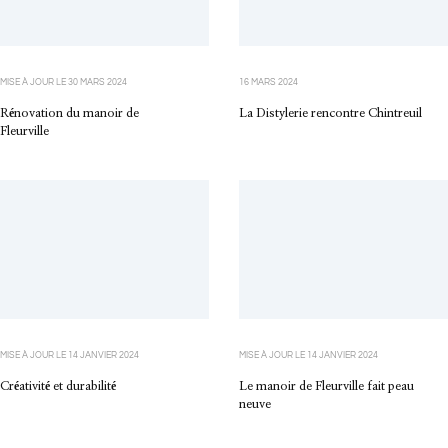
MISE À JOUR LE
30 MARS 2024
16 MARS 2024
Rénovation du manoir de
La Distylerie rencontre Chintreuil
Fleurville
MISE À JOUR LE
14 JANVIER 2024
MISE À JOUR LE
14 JANVIER 2024
Créativité et durabilité
Le manoir de Fleurville fait peau
neuve