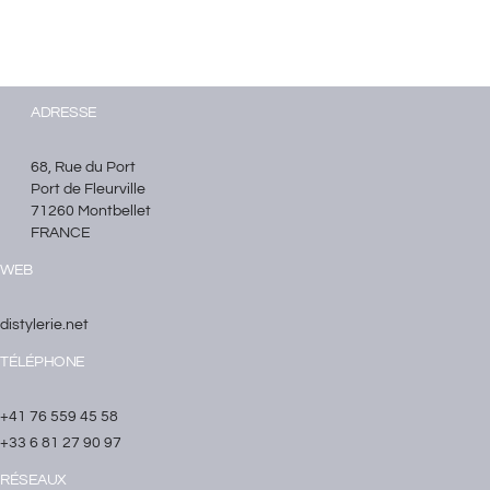
ADRESSE
68, Rue du Port
Port de Fleurville
71260 Montbellet
FRANCE
WEB
distylerie.net
TÉLÉPHONE
+41 76 559 45 58
+33 6 81 27 90 97
RÉSEAUX