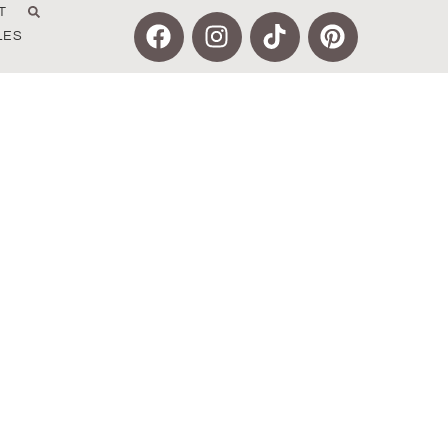
T
LES