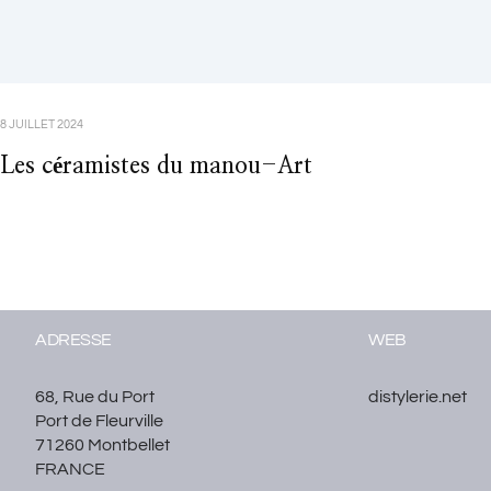
8 JUILLET 2024
Les céramistes du manou-Art
ADRESSE
WEB
68, Rue du Port
distylerie.net
Port de Fleurville
71260 Montbellet
FRANCE