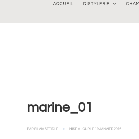
ACCUEIL
DISTYLERIE
CHAM
marine_01
PAR
SILVIA STEIDLE
MISE À JOUR LE
19 JANVIER 2016