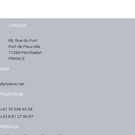
ADRESSE
68, Rue du Port
Port de Fleurville
71260 Montbellet
FRANCE
WEB
distylerie.net
TÉLÉPHONE
+41 76 559 45 58
+33 6 81 27 90 97
RÉSEAUX