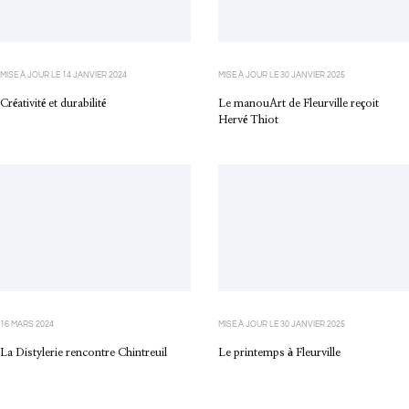
MISE À JOUR LE
14 JANVIER 2024
MISE À JOUR LE
30 JANVIER 2025
Créativité et durabilité
Le manouArt de Fleurville reçoit
Hervé Thiot
16 MARS 2024
MISE À JOUR LE
30 JANVIER 2025
La Distylerie rencontre Chintreuil
Le printemps à Fleurville