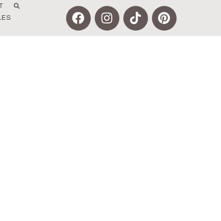
T
LES