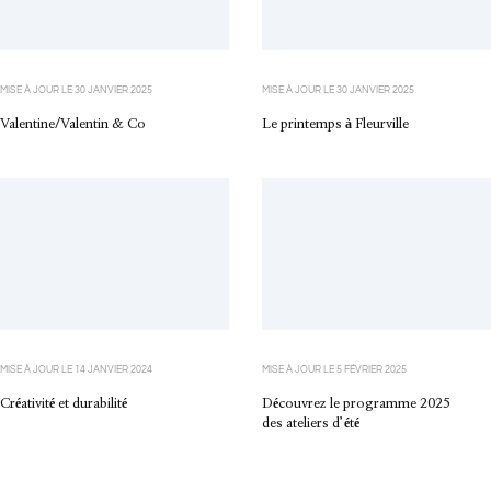
MISE À JOUR LE
30 JANVIER 2025
MISE À JOUR LE
30 JANVIER 2025
Valentine/Valentin & Co
Le printemps à Fleurville
MISE À JOUR LE
14 JANVIER 2024
MISE À JOUR LE
5 FÉVRIER 2025
Créativité et durabilité
Découvrez le programme 2025
des ateliers d’été