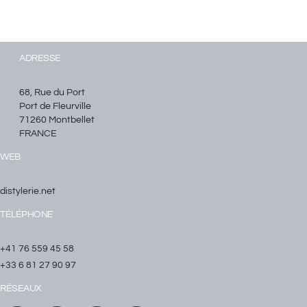
ADRESSE
68, Rue du Port
Port de Fleurville
71260 Montbellet
FRANCE
WEB
distylerie.net
TÉLÉPHONE
+41 76 559 45 58
+33 6 81 27 90 97
RÉSEAUX