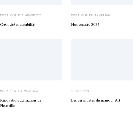
MISE À JOUR LE
14 JANVIER 2024
MISE À JOUR LE
6 JANVIER 2024
Créativité et durabilité
Nouveautés 2024
MISE À JOUR LE
30 MARS 2024
8 JUILLET 2024
Rénovation du manoir de
Les céramistes du manou-Art
Fleurville