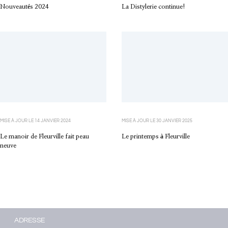
Nouveautés 2024
La Distylerie continue!
MISE À JOUR LE
14 JANVIER 2024
MISE À JOUR LE
30 JANVIER 2025
Le manoir de Fleurville fait peau
Le printemps à Fleurville
neuve
ADRESSE