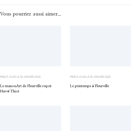
Vous pourriez aussi aimer...
MISE À JOUR LE
30 JANVIER 2025
MISE À JOUR LE
30 JANVIER 2025
Le manouArt de Fleurville reçoit
Le printemps à Fleurville
Hervé Thiot