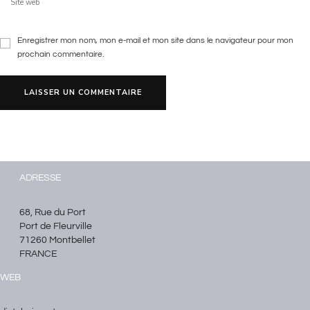
Enregistrer mon nom, mon e-mail et mon site dans le navigateur pour mon
prochain commentaire.
ADRESSE
68, Rue du Port
Port de Fleurville
71260 Montbellet
FRANCE
WEB