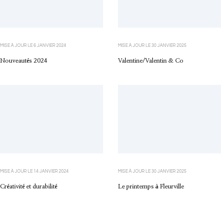
MISE À JOUR LE
6 JANVIER 2024
MISE À JOUR LE
30 JANVIER 2025
Nouveautés 2024
Valentine/Valentin & Co
MISE À JOUR LE
14 JANVIER 2024
MISE À JOUR LE
30 JANVIER 2025
Créativité et durabilité
Le printemps à Fleurville