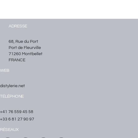
ADRESSE
68, Rue du Port
Port de Fleurville
71260 Montbellet
FRANCE
WEB
distylerie.net
TÉLÉPHONE
+41 76 559 45 58
+33 6 81 27 90 97
RÉSEAUX