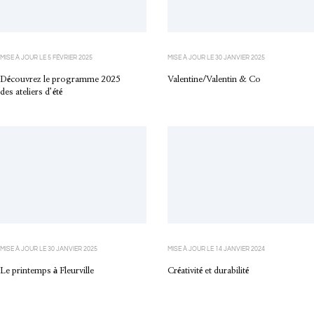
MISE À JOUR LE
5 FÉVRIER 2025
MISE À JOUR LE
30 JANVIER 2025
Découvrez le programme 2025
Valentine/Valentin & Co
des ateliers d’été
MISE À JOUR LE
30 JANVIER 2025
MISE À JOUR LE
14 JANVIER 2024
Le printemps à Fleurville
Créativité et durabilité